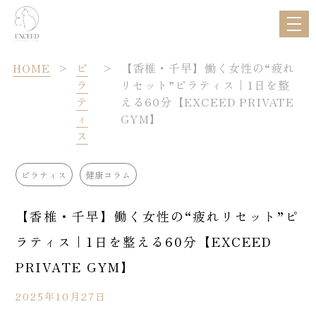
トップ
HOME
>
ピ
>
【香椎・千早】働く女性の“疲れ
ラ
リセット”ピラティス｜1日を整
トレーナー紹介
テ
える60分【EXCEED PRIVATE
ィ
GYM】
料金案内
ス
当ジムの特徴
ピラティス
健康コラム
お客様の声
【香椎・千早】働く女性の“疲れリセット”ピ
ラティス｜1日を整える60分【EXCEED
アクセス
PRIVATE GYM】
ブログ
2025年10月27日